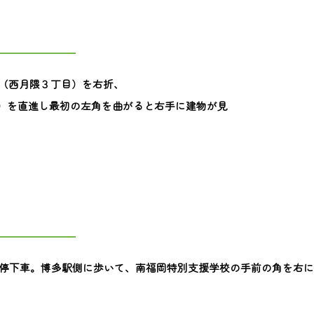
点（西月隈３丁目）を右折、
目）を直進し最初の左角を曲がると右手に建物が見
ス停下車。博多駅側に歩いて、南福岡特別支援学校の手前の角を右