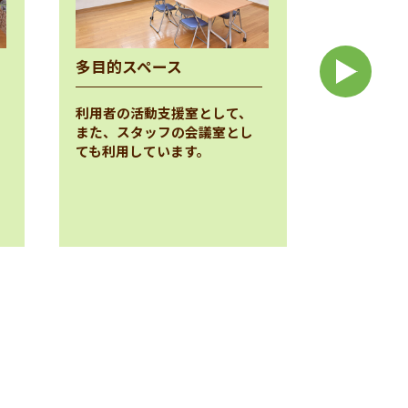
多目的スペース
トイレ
利用者の活動支援室として、
ご自身での
また、スタッフの会議室とし
ために、障
ても利用しています。
せた長便器
があり、安
用いただけ
います。