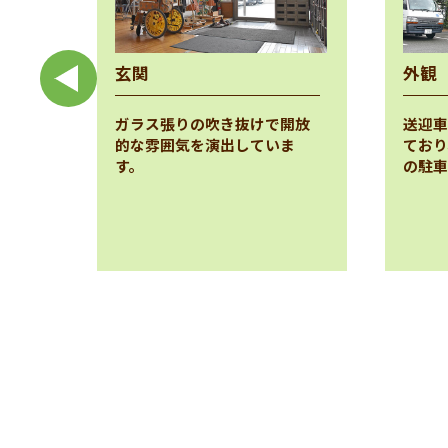
玄関
外観
緊急
ガラス張りの吹き抜けで開放
送迎車
ェッ
的な雰囲気を演出していま
ており
す。
の駐車